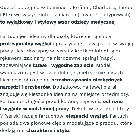
Odzież dostępna w tkaninach: Rofinor, Charlotte, Teredo
i Flex we wszystkich rozmiarach (również nietypowych).
to wyjątkowy i stylowy wzór odzieży medycznej
Fartuch jest idealny dla osób, które cenią sobie
profesjonalny wygląd
i praktyczne rozwiązania w swojej
pracy. Jest dostępny w wersji z krótkim lub długim
rękawem, zapinany na nierdzewne springi (napy),
zapewniające
łatwe i wygodne zapięcie
. Model
wyposażony jest w dwie dolne, symetrycznie naszyte
kieszenie, służące do
przechowywania niezbędnych
narzędzi i przyborów
. Dodatkowo, na lewej piersi
znajduje się kieszonka idealna na mniejsze przedmioty.
Fartuch o długości przed kolano, zapewnia
ochronę
i wygodę w codziennej pracy
. Dekolt w kształcie litery
V (serek) nadaje fartuchowi
elegancki wygląd
. Fartuch
posiada dwa pionowe cięcia modelujące z przodu, które
dodają mu
charakteru i stylu
.