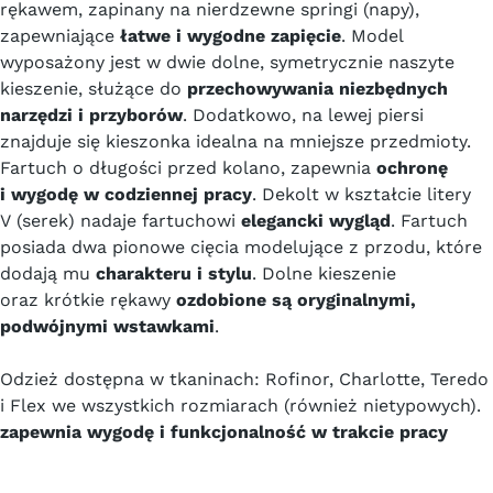
rękawem, zapinany na nierdzewne springi (napy),
zapewniające
łatwe i wygodne zapięcie
. Model
wyposażony jest w dwie dolne, symetrycznie naszyte
kieszenie, służące do
przechowywania niezbędnych
narzędzi i przyborów
. Dodatkowo, na lewej piersi
znajduje się kieszonka idealna na mniejsze przedmioty.
Fartuch o długości przed kolano, zapewnia
ochronę
i wygodę w codziennej pracy
. Dekolt w kształcie litery
V (serek) nadaje fartuchowi
elegancki wygląd
. Fartuch
posiada dwa pionowe cięcia modelujące z przodu, które
dodają mu
charakteru i stylu
. Dolne kieszenie
oraz krótkie rękawy
ozdobione są oryginalnymi,
podwójnymi wstawkami
.
Odzież dostępna w tkaninach: Rofinor, Charlotte, Teredo
i Flex we wszystkich rozmiarach (również nietypowych).
zapewnia wygodę i funkcjonalność w trakcie pracy