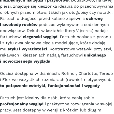
niezbędnych narzędzi i przyborów
. Dodatkowo, na lewej
piersi, znajduje się kieszonka idealna do przechowywania
drobnych przedmiotów, takich jak długopisy czy notatki.
Fartuch o długości przed kolano zapewnia
ochronę
i swobodę ruchów
podczas wykonywania codziennych
obowiązków. Dekolt w kształcie litery V (serek) nadaje
fartuchowi
elegancki wygląd
. Fartuch posiada z przodu
i z tyłu dwa pionowe cięcia modelujące, które dodają
mu
stylu i wyrazistości
. Kontrastowe wstawki przy szyi,
rękawach i kieszeniach nadają fartuchowi
unikalnego
i nowoczesnego wyglądu
.
Odzież dostępna w tkaninach: Rofinor, Charlotte, Teredo
i Flex we wszystkich rozmiarach (również nietypowych).
to połączenie estetyki, funkcjonalności i wygody
Fartuch jest idealny dla osób, które cenią sobie
profesjonalny wygląd
i praktyczne rozwiązania w swojej
pracy. Jest dostępny w wersji z krótkim lub długim