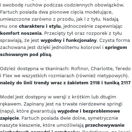
i swobodę ruchów podczas codziennych obowiązków.
Fartuch posiada dwa pionowe cięcia modelujące,
umieszczone zarówno z przodu, jak i z tyłu. Nadają
mu one
charakteru i stylu
, jednocześnie zapewniając
komfort noszenia
. Przecięty tył oraz rozporek z tyłu
sprawiają, że jest
wygodny i funkcjonalny
. Czysta forma
zachowana jest dzięki jednolitemu kolorowi i
springom
schowanym pod plisą
.
Odzież dostępna w tkaninach: Rofinor, Charlotte, Teredo
i Flex we wszystkich rozmiarach (również nietypowych).
należy do linii trendy wraz z żakietem 2118 i tuniką 2117
Model jest dostępny w wersji z krótkim lub długim
rękawem. Zapinany jest na trwałe nierdzewne springi
(napy), które gwarantują
wygodne i bezproblemowe
zapięcie
. Fartuch posiada dwie dolne, symetrycznie
naszyte kieszenie, które umożliwiają
przechowywanie